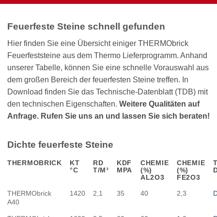
Feuerfeste Steine schnell gefunden
Hier finden Sie eine Übersicht einiger THERMObrick
Feuerfeststeine aus dem Thermo Lieferprogramm. Anhand
unserer Tabelle, können Sie eine schnelle Vorauswahl aus
dem großen Bereich der feuerfesten Steine treffen. In
Download finden Sie das Technische-Datenblatt (TDB) mit
den technischen Eigenschaften.
Weitere Qualitäten auf
Anfrage. Rufen Sie uns an und lassen Sie sich beraten!
Dichte feuerfeste Steine
THERMOBRICK
KT
RD
KDF
CHEMIE
CHEMIE
°C
T/M³
MPA
(%)
(%)
AL2O3
FE2O3
THERMObrick
1420
2,1
35
40
2,3
D
A40