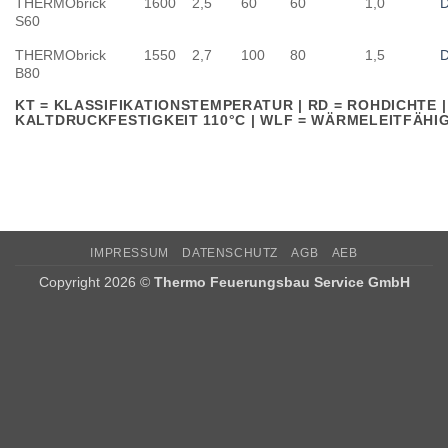
THERMObrick
1600
2,5
60
60
1,0
D
S60
THERMObrick
1550
2,7
100
80
1,5
D
B80
KT = KLASSIFIKATIONSTEMPERATUR | RD = ROHDICHTE |
KALTDRUCKFESTIGKEIT 110°C | WLF = WÄRMELEITFÄHI
IMPRESSUM
DATENSCHUTZ
AGB
AEB
Copyright 2026 ©
Thermo Feuerungsbau Service GmbH