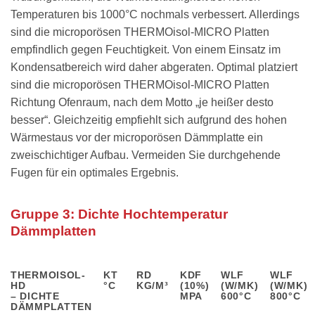
Temperaturen bis 1000°C nochmals verbessert. Allerdings
sind die microporösen THERMOisol-MICRO Platten
empfindlich gegen Feuchtigkeit. Von einem Einsatz im
Kondensatbereich wird daher abgeraten. Optimal platziert
sind die microporösen THERMOisol-MICRO Platten
Richtung Ofenraum, nach dem Motto „je heißer desto
besser“. Gleichzeitig empfiehlt sich aufgrund des hohen
Wärmestaus vor der microporösen Dämmplatte ein
zweischichtiger Aufbau. Vermeiden Sie durchgehende
Fugen für ein optimales Ergebnis.
Gruppe 3: Dichte Hochtemperatur
Dämmplatten
THERMOISOL-
KT
RD
KDF
WLF
WLF
HD
°C
KG/M³
(10%)
(W/MK)
(W/MK)
– DICHTE
MPA
600°C
800°C
DÄMMPLATTEN