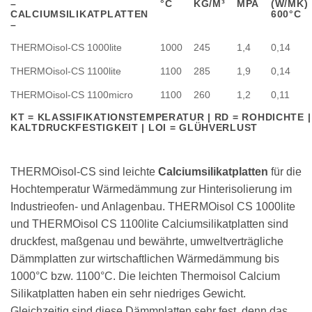
–
°C
KG/M³
MPA
(W/MK)
CALCIUMSILIKATPLATTEN
600°C
–
THERMOisol-CS 1000lite
1000
245
1,4
0,14
THERMOisol-CS 1100lite
1100
285
1,9
0,14
THERMOisol-CS 1100micro
1100
260
1,2
0,11
KT = KLASSIFIKATIONSTEMPERATUR | RD = ROHDICHTE |
KALTDRUCKFESTIGKEIT | LOI = GLÜHVERLUST
THERMOisol-CS sind leichte
Calciumsilikatplatten
für die
Hochtemperatur Wärmedämmung zur Hinterisolierung im
Industrieofen- und Anlagenbau. THERMOisol CS 1000lite
und THERMOisol CS 1100lite Calciumsilikatplatten sind
druckfest, maßgenau und bewährte, umweltverträgliche
Dämmplatten zur wirtschaftlichen Wärmedämmung bis
1000°C bzw. 1100°C. Die leichten Thermoisol Calcium
Silikatplatten haben ein sehr niedriges Gewicht.
Gleichzeitig sind diese Dämmplatten sehr fest, denn das