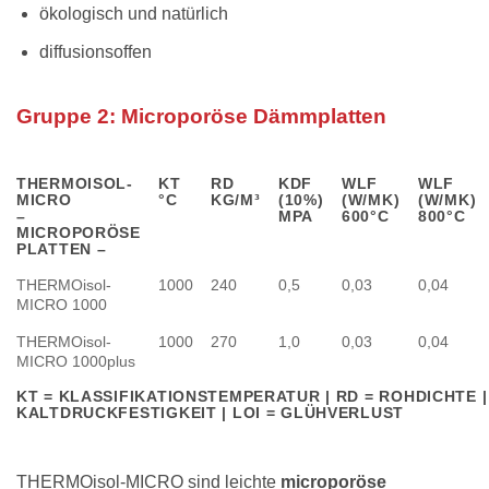
ökologisch und natürlich
diffusionsoffen
Gruppe 2: Microporöse Dämmplatten
THERMOISOL-
KT
RD
KDF
WLF
WLF
MICRO
°C
KG/M³
(10%)
(W/MK)
(W/MK)
–
MPA
600°C
800°C
MICROPORÖSE
PLATTEN –
THERMOisol-
1000
240
0,5
0,03
0,04
MICRO 1000
THERMOisol-
1000
270
1,0
0,03
0,04
MICRO 1000plus
KT = KLASSIFIKATIONSTEMPERATUR | RD = ROHDICHTE |
KALTDRUCKFESTIGKEIT | LOI = GLÜHVERLUST
THERMOisol-MICRO sind leichte
microporöse