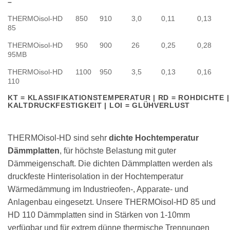
–
THERMOisol-HD
850
910
3,0
0,11
0,13
85
THERMOisol-HD
950
900
26
0,25
0,28
95MB
THERMOisol-HD
1100
950
3,5
0,13
0,16
110
KT = KLASSIFIKATIONSTEMPERATUR | RD = ROHDICHTE |
KALTDRUCKFESTIGKEIT | LOI = GLÜHVERLUST
THERMOisol-HD sind sehr
dichte Hochtemperatur
Dämmplatten
, für höchste Belastung mit guter
Dämmeigenschaft. Die dichten Dämmplatten werden als
druckfeste Hinterisolation in der Hochtemperatur
Wärmedämmung im Industrieofen-, Apparate- und
Anlagenbau eingesetzt. Unsere THERMOisol-HD 85 und
HD 110 Dämmplatten sind in Stärken von 1-10mm
verfügbar und für extrem dünne thermische Trennungen