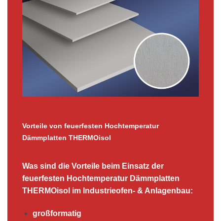
Vorteile von feuerfesten Hochtemperatur
Dämmplatten THERMOisol
Was sind die Vorteile beim Einsatz der
feuerfesten Hochtemperatur Dämmplatten
THERMOisol im Industrieofen- & Anlagenbau:
großformatig